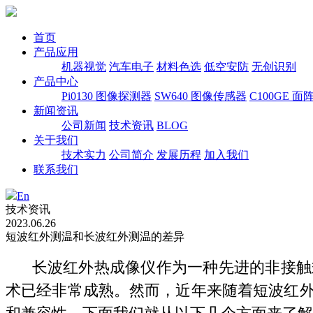
首页
产品应用
机器视觉
汽车电子
材料色选
低空安防
无创识别
产品中心
Pi0130 图像探测器
SW640 图像传感器
C100GE 面
新闻资讯
公司新闻
技术资讯
BLOG
关于我们
技术实力
公司简介
发展历程
加入我们
联系我们
En
技术资讯
2023.06.26
短波红外测温和长波红外测温的差异
长波红外热成像仪作为一种先进的非接触式
术已经非常成熟。然而，近年来随着短波红