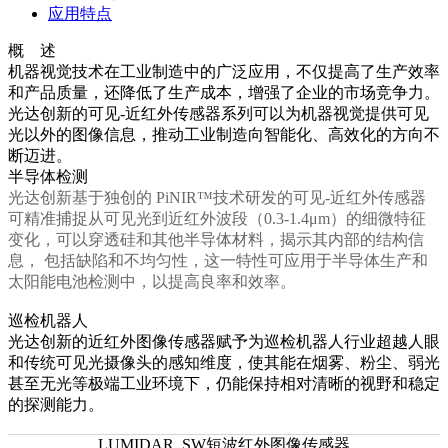
应用特点
概 述
机器视觉技术在工业制造中的广泛应用，不仅提高了生产效率
和产品质量，还降低了生产成本，增强了企业的市场竞争力。
光达创新的可见-近红外传感器系列可以为机器视觉提供可见
光以外的图像信息，推动工业制造向智能化、高效化的方向不
断迈进。
半导体检测
光达创新基于独创的 PiNIR™技术研发的可见-
近红外传感器
可精准捕捉从可见光到近红外波段（0.3-1.4μm）的细微特征
变化，可以穿透硅和其他半导体材料，揭示其内部的结构信
息， 包括缺陷和不均匀性，这一特性可应用于半导体生产和
太阳能电池检测中，以提高良率和效率。
巡检机器人
光达创新的近红外图像传感器赋予
为巡检机器人行业
超越人眼
和传统可见光摄像头的感知维度，使其能在烟雾、粉尘、弱光
甚至无光等极端工业环境下，仍能保持相对清晰的视野和稳定
的探测能力。
LUMIDAR_SW短波红外图像传感器