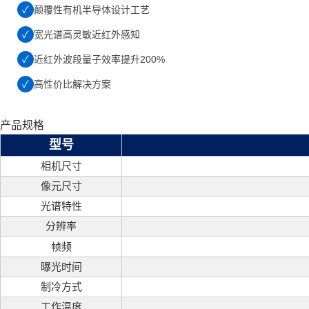
✓
颠覆性有机半导体设计工艺
✓
宽光谱高灵敏近红外感知
✓
近红外波段量子效率提升200%
✓
高性价比解决方案
产品规格
型号
相机尺寸
像元尺寸
光谱特性
分辨率
帧频
曝光时间
制冷方式
工作温度